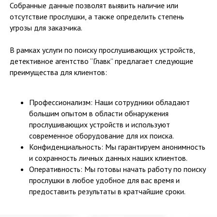
Вы можете задать вопрос или
Собранные данные позволят выявить наличие или
оставить заявку с помощью
отсутствие прослушки, а также определить степень
удобного Вам мессенджера.
угрозы для заказчика.
В рамках услуги по поиску прослушивающих устройств,
детективное агентство “Главк” предлагает следующие
преимущества для клиентов:
Профессионализм: Наши сотрудники обладают
большим опытом в области обнаружения
прослушивающих устройств и используют
современное оборудование для их поиска.
Конфиденциальность: Мы гарантируем анонимность
и сохранность личных данных наших клиентов.
Оперативность: Мы готовы начать работу по поиску
ГЛАВНАЯ
О НАС
прослушки в любое удобное для вас время и
предоставить результаты в кратчайшие сроки.
УСЛУГИ И ЦЕНЫ
ГАРАНТИИ
FAQ
ЛИЦЕНЗИИ