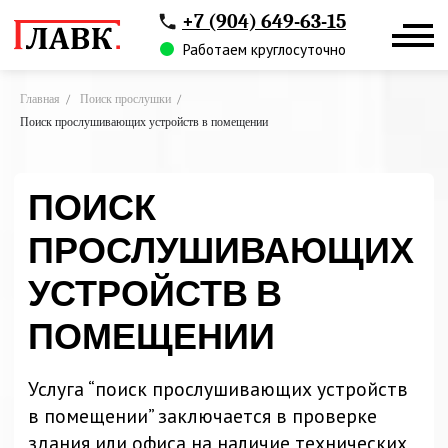
+7 (904) 649-63-15
Работаем круглосуточно
Главная
/
Поиск прослушки
/
Поиск прослушивающих устройств в помещении
ПОИСК
ПРОСЛУШИВАЮЩИХ
УСТРОЙСТВ В
ПОМЕЩЕНИИ
Услуга “поиск прослушивающих устройств
в помещении” заключается в проверке
здания или офиса на наличие технических
средств шпионажа (-фото, -аудио, -видео
фиксаторы). Наши сотрудники используют
специальное оборудование для
обнаружения и нейтрализации любых
возможных прослушивающих устройств.