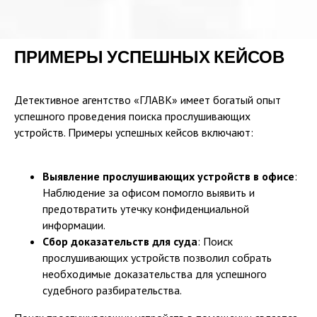
КОНТАКТЫ
+7 (904) 649-63-15
ПРИМЕРЫ УСПЕШНЫХ КЕЙСОВ
glavk.spb@gmail.com
Детективное агентство «ГЛАВК» имеет богатый опыт
Политика конфиденциальности
успешного проведения поиска прослушивающих
Пользовательское соглашение
устройств. Примеры успешных кейсов включают:
© 2024 Все права защищены
Выявление прослушивающих устройств в офисе
:
Наблюдение за офисом помогло выявить и
предотвратить утечку конфиденциальной
информации.
Сбор доказательств для суда
: Поиск
прослушивающих устройств позволил собрать
необходимые доказательства для успешного
судебного разбирательства.