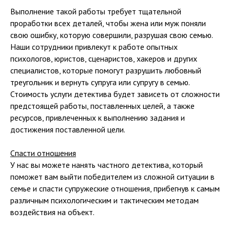
СВЯЗАТЬСЯ ЧЕРЕЗ
Выполнение такой работы требует тщательной
МЕССЕНДЖЕРЫ
проработки всех деталей, чтобы жена или муж поняли
свою ошибку, которую совершили, разрушая свою семью.
Вы можете задать вопрос или
оставить заявку с помощью
Наши сотрудники привлекут к работе опытных
удобного Вам мессенджера.
психологов, юристов, сценаристов, хакеров и других
специалистов, которые помогут разрушить любовный
треугольник и вернуть супруга или супругу в семью.
Стоимость услуги детектива будет зависеть от сложности
предстоящей работы, поставленных целей, а также
ресурсов, привлеченных к выполнению задания и
достижения поставленной цели.
Спасти отношения
У нас вы можете нанять частного детектива, который
поможет вам выйти победителем из сложной ситуации в
семье и спасти супружеские отношения, прибегнув к самым
различным психологическим и тактическим методам
воздействия на объект.
ГЛАВНАЯ
О НАС