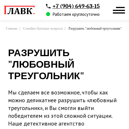
+7 (904) 649-63-15
Работаем круглосуточно
Главная
/
Семейно-бытовые вопросы
/
Разрушить "любовный треугольник"
РАЗРУШИТЬ
"ЛЮБОВНЫЙ
ТРЕУГОЛЬНИК"
Мы сделаем все возможное, чтобы как
можно деликатнее разрушить «любовный
треугольник», и Вы смогли выйти
победителем из этой сложной ситуации.
Наше детективное агентство
осуществляет свою деятельность на
основании лицензии РФ, которая
позволяет проводить любые розыскные
мероприятия в рамках действующего
законодательства. Мы гарантируем полную
конфиденциальность нашим клиентам, так
как понимаем всю важность и