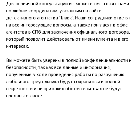
УСЛУГИ И ЦЕНЫ
ГАРАНТИИ
Для первичной консультации вы можете связаться с нами
FAQ
ЛИЦЕНЗИИ
по любым координатам, указанным на сайте
детективного агентства “Главк”. Наши сотрудники ответят
на все интересующие вопросы, а также пригласят в офис
КОНТАКТЫ
агентства в СПб для заключения официального договора,
+7 (904) 649-63-15
который позволит действовать от имени клиента и в его
glavk.spb@gmail.com
интересах.
Вы можете быть уверены в полной конфиденциальности и
безопасности, так как все данные и информация,
Политика конфиденциальности
полученные в ходе проведения работы по разрушению
Пользовательское соглашение
любовного треугольника будут сохраняться в полной
© 2024 Все права защищены
секретности и ни при каких обстоятельствах не будут
преданы огласке.