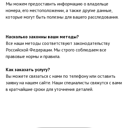
Мы можем предоставить информацию о владельце
FAQ
ЛИЦЕНЗИИ
номера, его местоположении, а также другие данные,
которые могут быть полезны для вашего расследования.
КОНТАКТЫ
+7 (904) 649-63-15
Насколько законны ваши методы?
glavk.spb@gmail.com
Все наши методы соответствуют законодательству
Российской Федерации. Мы строго соблюдаем все
правовые нормы и правила.
Политика конфиденциальности
Пользовательское соглашение
Как заказать услугу?
Вы можете связаться с нами по телефону или оставить
© 2024 Все права защищены
заявку на нашем сайте. Наши специалисты свяжутся с вами
в кратчайшие сроки для уточнения деталей.