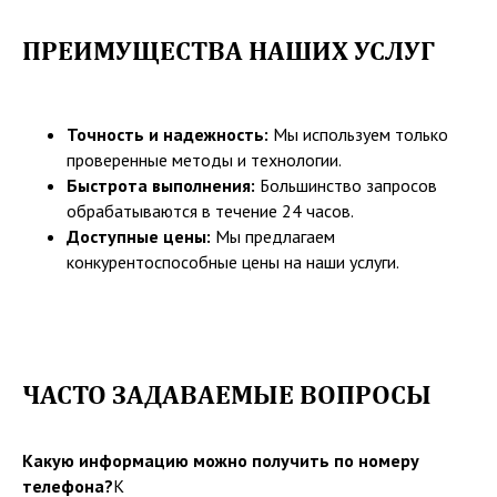
СВЯЗАТЬСЯ ЧЕРЕЗ
МЕССЕНДЖЕРЫ
ПРЕИМУЩЕСТВА НАШИХ УСЛУГ
Вы можете задать вопрос или
оставить заявку с помощью
удобного Вам мессенджера.
Точность и надежность:
Мы используем только
проверенные методы и технологии.
Быстрота выполнения:
Большинство запросов
обрабатываются в течение 24 часов.
Доступные цены:
Мы предлагаем
конкурентоспособные цены на наши услуги.
ЧАСТО ЗАДАВАЕМЫЕ ВОПРОСЫ
Какую информацию можно получить по номеру
ГЛАВНАЯ
О НАС
телефона?
К
УСЛУГИ И ЦЕНЫ
ГАРАНТИИ